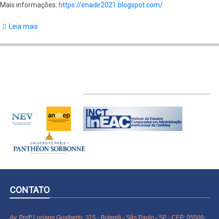
Mais informações:
https://enadir2021.blogspot.com/
Leia mais
sobre
VII
ENADIR
INTERLOCUTORES
CONTATO
Av. Profº Luciano Gualberto, 315 - Butantã - São Paulo - SP - CEP: 05508-