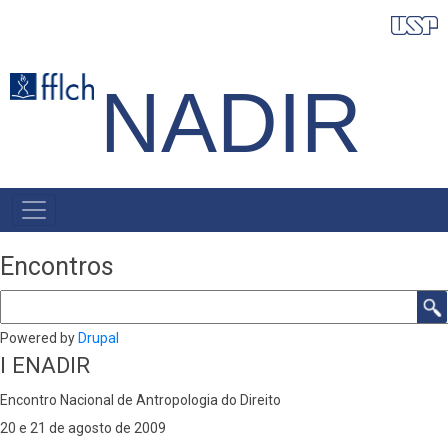
Pular
para
o
NADIR
conteúdo
principal
NAVEGAÇÃO
PRINCIPAL
Encontros
Buscar
Powered by
Drupal
I ENADIR
Encontro Nacional de Antropologia do Direito
20 e 21 de agosto de 2009