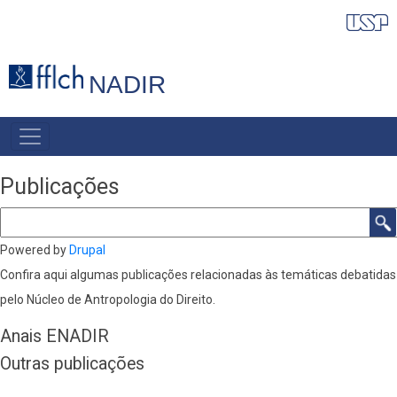
Pular
para
o
NADIR
conteúdo
principal
NAVEGAÇÃO
PRINCIPAL
Publicações
Buscar
Powered by
Drupal
Confira aqui algumas publicações relacionadas às temáticas debatidas
pelo Núcleo de Antropologia do Direito.
Anais ENADIR
Outras publicações