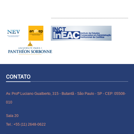
INTERLOCUTORES
CONTATO
Av. Profº Luciano Gualberto, 315 - Butantã - São Paulo - SP - CEP: 05508-
010
Sala 20
Tel.: +55 (11) 2648-0622