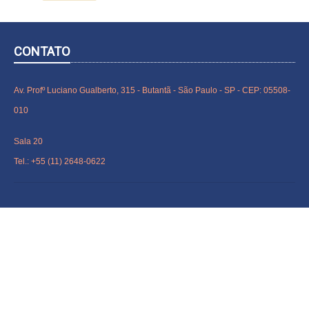
CONTATO
Av. Profº Luciano Gualberto, 315 - Butantã - São Paulo - SP - CEP: 05508-
010
Sala 20
Tel.: +55 (11) 2648-0622