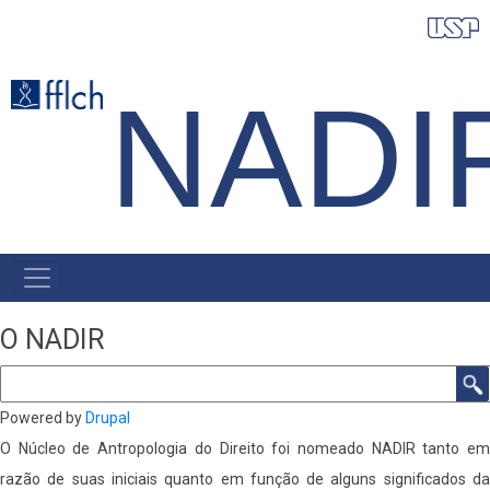
Pular
para
o
NADI
conteúdo
principal
NAVEGAÇÃO
PRINCIPAL
O NADIR
Buscar
Powered by
Drupal
O Núcleo de Antropologia do Direito foi nomeado NADIR tanto em
razão de suas iniciais quanto em função de alguns significados da