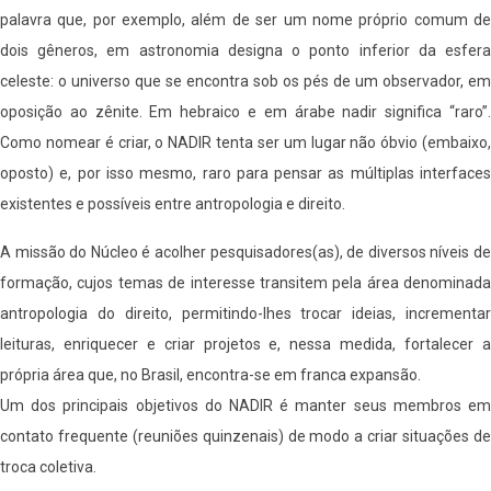
palavra que, por exemplo, além de ser um nome próprio comum de
dois gêneros, em astronomia designa o ponto inferior da esfera
celeste: o universo que se encontra sob os pés de um observador, em
oposição ao zênite. Em hebraico e em árabe nadir significa “raro”.
Como nomear é criar, o NADIR tenta ser um lugar não óbvio (embaixo,
oposto) e, por isso mesmo, raro para pensar as múltiplas interfaces
existentes e possíveis entre antropologia e direito.
A missão do Núcleo é acolher pesquisadores(as), de diversos níveis de
formação, cujos temas de interesse transitem pela área denominada
antropologia do direito, permitindo-lhes trocar ideias, incrementar
leituras, enriquecer e criar projetos e, nessa medida, fortalecer a
própria área que, no Brasil, encontra-se em franca expansão.
Um dos principais objetivos do NADIR é manter seus membros em
contato frequente (reuniões quinzenais) de modo a criar situações de
troca coletiva.