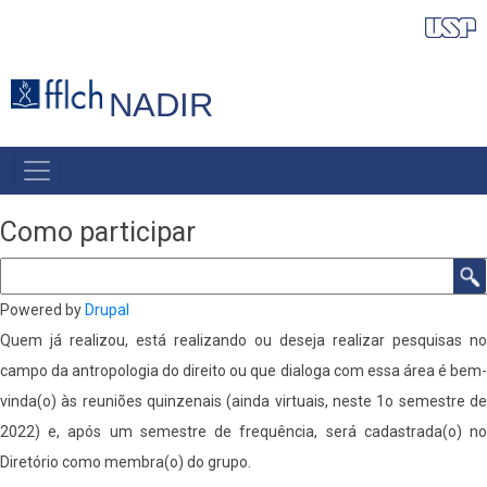
Pular
para
o
NADIR
conteúdo
principal
NAVEGAÇÃO
PRINCIPAL
Como participar
Buscar
Powered by
Drupal
Quem já realizou, está realizando ou deseja realizar pesquisas no
campo da antropologia do direito ou que dialoga com essa área é bem-
vinda(o) às reuniões quinzenais (ainda virtuais, neste 1o semestre de
2022) e, após um semestre de frequência, será cadastrada(o) no
Diretório como membra(o) do grupo.