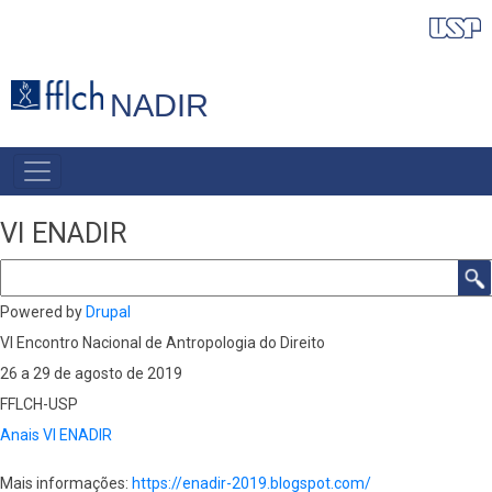
Pular
para
o
NADIR
conteúdo
principal
NAVEGAÇÃO
PRINCIPAL
VI ENADIR
Buscar
Powered by
Drupal
VI Encontro Nacional de Antropologia do Direito
26 a 29 de agosto de 2019
FFLCH-USP
Anais VI ENADIR
Mais informações:
https://enadir-2019.blogspot.com/