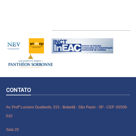
INTERLOCUTORES
CONTATO
Av. Profº Luciano Gualberto, 315 - Butantã - São Paulo - SP - CEP: 05508-
010
Sala 20