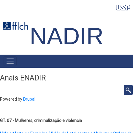
Pular
para
o
NADIR
conteúdo
principal
NAVEGAÇÃO
PRINCIPAL
Anais ENADIR
Buscar
Powered by
Drupal
GT. 07 - Mulheres, criminalização e violência