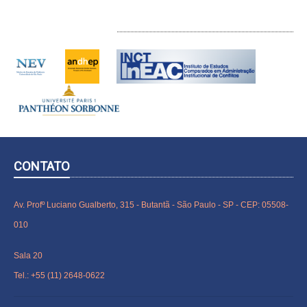
INTERLOCUTORES
CONTATO
Av. Profº Luciano Gualberto, 315 - Butantã - São Paulo - SP - CEP: 05508-
010
Sala 20
Tel.: +55 (11) 2648-0622