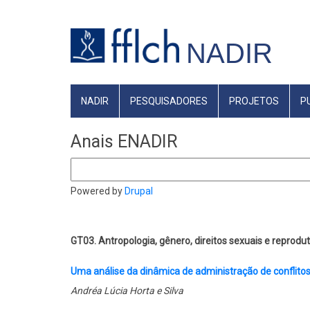
Pular
para
NADIR
o
conteúdo
principal
NAVEGAÇÃO
NADIR
PESQUISADORES
PROJETOS
P
PRINCIPAL
Anais ENADIR
Buscar
Powered by
Drupal
GT03. Antropologia, gênero, direitos sexuais e reprodut
Uma análise da dinâmica de administração de conflitos 
Andréa Lúcia Horta e Silva