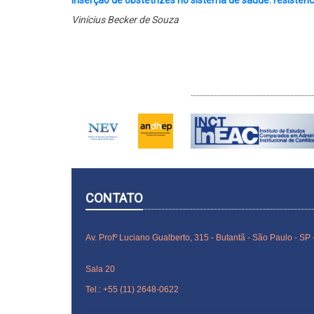
Inserção de obstetrizes no sistema de saúde: resistên
Vinícius Becker de Souza
INTERLOCUTORES
CONTATO
Av. Profº Luciano Gualberto, 315 - Butantã - São Paulo - S
Sala 20
Tel.: +55 (11) 2648-0622