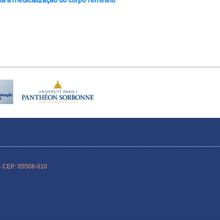
cia a medicalização do corpo feminino
P - CEP: 05508-010